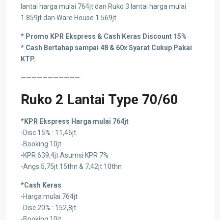
lantai harga mulai 764jt dan Ruko 3 lantai harga mulai
1.859jt dan Ware House 1.569jt.
* Promo KPR Ekspress & Cash Keras Discount 15%
* Cash Bertahap sampai 48 & 60x Syarat Cukup Pakai
KTP.
———————————
Ruko 2 Lantai Type 70/60
*
KPR Ekspress Harga mulai 764jt
-Disc 15% : 11,46jt
-Booking 10jt
-KPR 639,4jt Asumsi KPR 7%
-Angs 5,75jt 15thn & 7,42jt 10thn
*Cash Keras
-Harga mulai 764jt
-Disc 20% : 152,8jt
-Booking 10jt