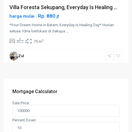
Villa Foresta Sekupang, Everyday Is Healing ...
Rp. 880
harga mulai :
jt
*Your Dream Home in Batam, Everyday is Healing Day* Hunian
seluas 10Ha berlokasi di Sekupa
...
2
3
2
75 m
Zul
Mortgage Calculator
Sale Price
Percent Down