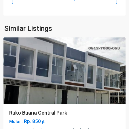
Muka
Similar Listings
Kuning
Sales
Ruko Buana Central Park
Rp. 850
Mulai :
jt