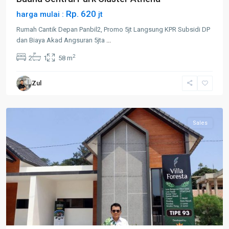
Rp. 620
harga mulai :
jt
Rumah Cantik Depan Panbil2, Promo 5jt Langsung KPR Subsidi DP
dan Biaya Akad Angsuran 5jta
...
2
2
1
58 m
Zul
Sekupang
Sales