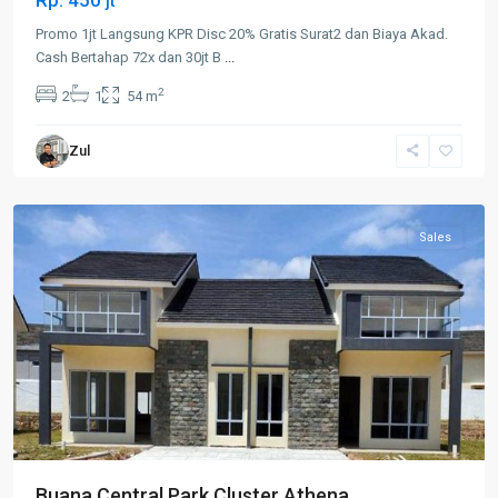
Rp. 450
jt
Promo 1jt Langsung KPR Disc 20% Gratis Surat2 dan Biaya Akad.
Cash Bertahap 72x dan 30jt B
...
2
2
1
54 m
Zul
Muka
Kuning
Sales
Buana Central Park Cluster Athena