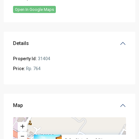
Open In Google Maps
Details
Property Id:
31404
Price:
Rp. 764
Map