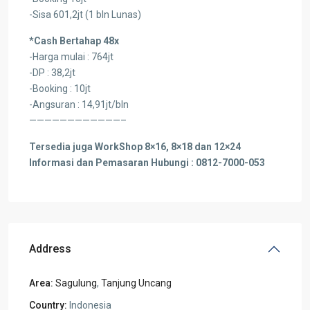
-Sisa 601,2jt (1 bln Lunas)
*Cash Bertahap 48x
-Harga mulai : 764jt
-DP : 38,2jt
-Booking : 10jt
-Angsuran : 14,91jt/bln
————————————–
Tersedia juga WorkShop 8×16, 8×18 dan 12×24
Informasi dan Pemasaran Hubungi : 0812-7000-053
Address
Area:
Sagulung
,
Tanjung Uncang
Country:
Indonesia