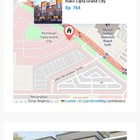
Ruko Cipta Grand City
Rp. 764
Leaflet
|
©
OpenStreetMap
contributors