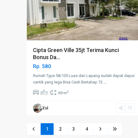
Cipta Green Ville 35jt Terima Kunci
Bonus Da...
Rp. 580
Rumah Type 58/105 Luas dan Lapang sudah dapat dapur
cantik yang lega Bisa Cash Bertahap 72
...
2
2
1
69 m
Zul
1
2
3
4