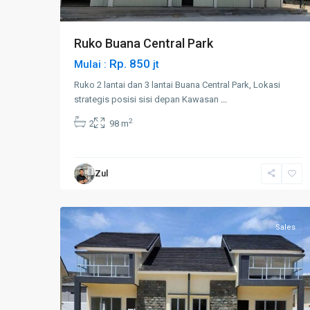
Ruko Buana Central Park
Rp. 850
Mulai :
jt
Ruko 2 lantai dan 3 lantai Buana Central Park, Lokasi
strategis posisi sisi depan Kawasan
...
2
2
98 m
Zul
Muka
10
Kuning
Sales