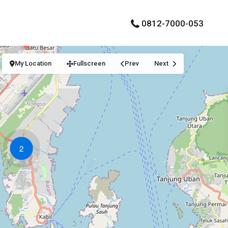
0812-7000-053
My Location
Fullscreen
Prev
Next
2