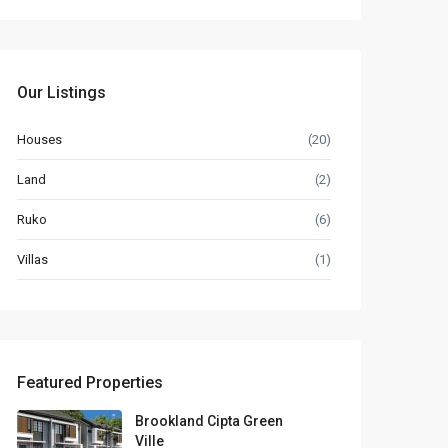
Our Listings
Houses
(20)
Land
(2)
Ruko
(6)
Villas
(1)
Featured Properties
Brookland Cipta Green
Ville