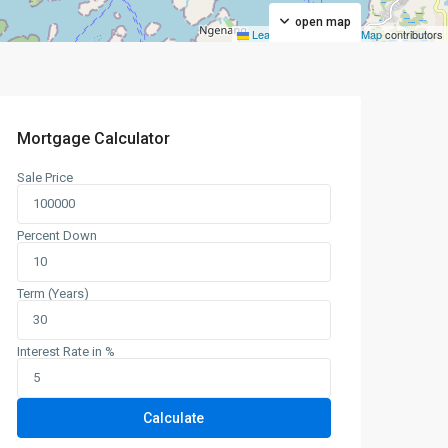
open map
Leaflet
|
©
OpenStreetMap
contributors
Mortgage Calculator
Sale Price
Percent Down
Term (Years)
Interest Rate in %
Calculate