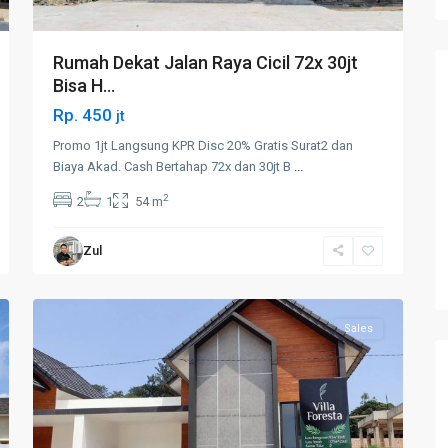
Rumah Dekat Jalan Raya Cicil 72x 30jt
Bisa H...
Rp. 450
jt
Promo 1jt Langsung KPR Disc 20% Gratis Surat2 dan
Biaya Akad. Cash Bertahap 72x dan 30jt B
...
2
2
1
54 m
Zul
19
Sekupang
Sales