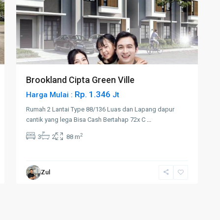
Brookland Cipta Green Ville
Rp. 1.346
Harga Mulai :
Jt
Rumah 2 Lantai Type 88/136 Luas dan Lapang dapur
cantik yang lega Bisa Cash Bertahap 72x C
...
2
3
2
88 m
Zul