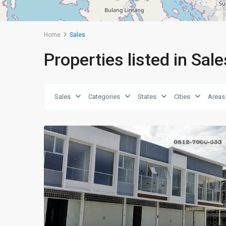
Home
Sales
Properties listed in Sale
Sales
Categories
States
Cities
Areas
Muka
6
Kuning
Sales