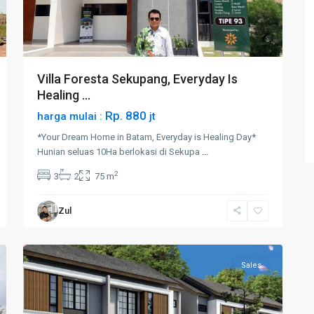
Villa Foresta Sekupang, Everyday Is
Healing ...
Rp. 880
harga mulai :
jt
*Your Dream Home in Batam, Everyday is Healing Day*
Hunian seluas 10Ha berlokasi di Sekupa
...
2
3
2
75 m
Zul
7
Tembesi
Sales