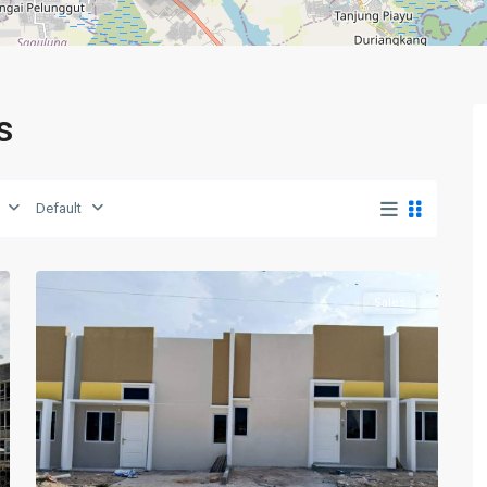
s
Default
16
Piayu
Sales