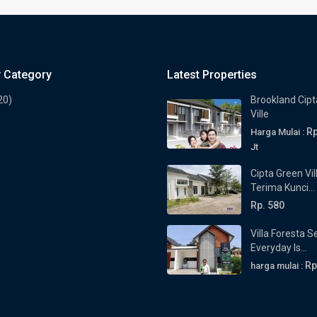
y Category
Latest Properties
20)
Brookland Cipt
Ville
Rp
Harga Mulai :
Jt
Cipta Green Vil
Terima Kunci...
Rp. 580
Villa Foresta 
Everyday Is...
Rp
harga mulai :