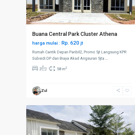
Buana Central Park Cluster Athena
Rp. 620
harga mulai :
jt
Rumah Cantik Depan Panbil2, Promo 5jt Langsung KPR
Subsidi DP dan Biaya Akad Angsuran 5jta
...
2
2
1
58 m
Zul
16
Tembesi
Sales