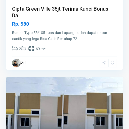
Cipta Green Ville 35jt Terima Kunci Bonus
Da...
Rp. 580
Rumah Type 58/105 Luas dan Lapang sudah dapat dapur
cantik yang lega Bisa Cash Bertahap 72
...
2
2
1
69 m
Zul
6
Piayu
Sales