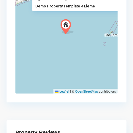
Demo Property Template 4 Eleme
Leaflet
|
©
OpenStreetMap
contributors
Property Reviews