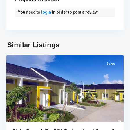
You need to
login
in order to post a review
Tembesi
,
Trans
Similar Listings
4
barelang
Sales