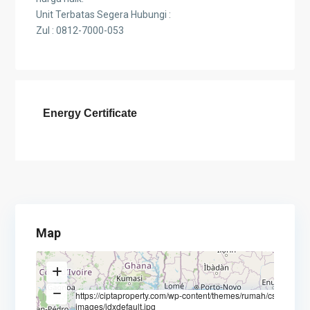
Unit Terbatas Segera Hubungi :
Zul : 0812-7000-053
Energy Certificate
Map
https://ciptaproperty.com/wp-content/themes/rumah/css/css-
images/idxdefault.jpg