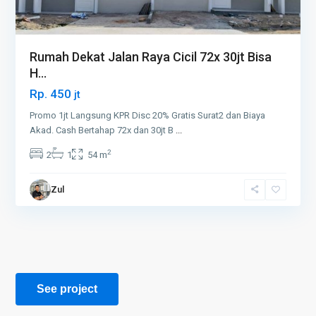
Rumah Dekat Jalan Raya Cicil 72x 30jt Bisa
H...
Rp. 450
jt
Promo 1jt Langsung KPR Disc 20% Gratis Surat2 dan Biaya
Akad. Cash Bertahap 72x dan 30jt B
...
2
2
1
54 m
Zul
See project