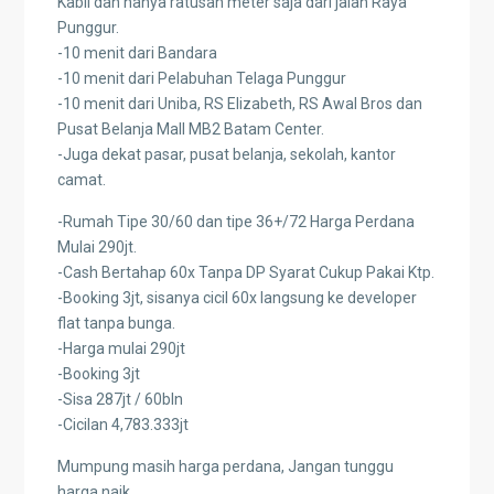
Kabil dan hanya ratusan meter saja dari jalan Raya
Punggur.
-10 menit dari Bandara
-10 menit dari Pelabuhan Telaga Punggur
-10 menit dari Uniba, RS Elizabeth, RS Awal Bros dan
Pusat Belanja Mall MB2 Batam Center.
-Juga dekat pasar, pusat belanja, sekolah, kantor
camat.
-Rumah Tipe 30/60 dan tipe 36+/72 Harga Perdana
Mulai 290jt.
-Cash Bertahap 60x Tanpa DP Syarat Cukup Pakai Ktp.
-Booking 3jt, sisanya cicil 60x langsung ke developer
flat tanpa bunga.
-Harga mulai 290jt
-Booking 3jt
-Sisa 287jt / 60bln
-Cicilan 4,783.333jt
Mumpung masih harga perdana, Jangan tunggu
harga naik.