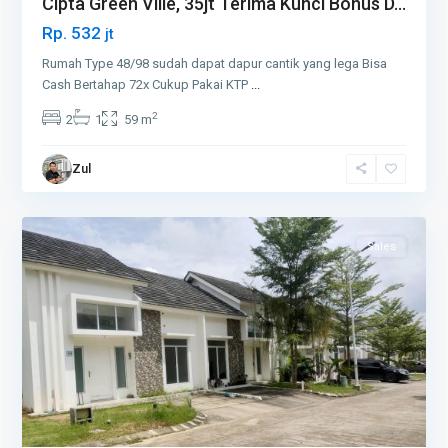
Cipta Green Ville, 35jt Terima Kunci Bonus D...
Rp. 532
jt
Rumah Type 48/98 sudah dapat dapur cantik yang lega Bisa
Cash Bertahap 72x Cukup Pakai KTP
...
2
2
1
59 m
Zul
6
Tembesi
Sales